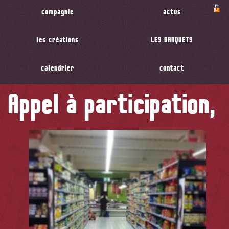
compagnie
actus
les créations
LES BANQUETS
calendrier
contact
Appel à participation, 