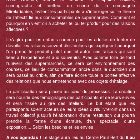
scénographe et metteur en scène de la compagnie
Mirelaridaine, invitent les participants à s'interroger sur le thème
de l'affectif lié aux consommables de supermarché. Comment et
pourquoi en vient-on à acheter tel ou tel produit pour des raisons
affectives ?
Il s'agira pour les enfants comme pour les adultes de tenter de
dévoiler les raisons souvent dissimulées qui expliquent pourquoi
l'on prend tel produit plutôt que tel autre, ces raisons qui sont
liées à l'expérience et aux souvenirs. Avec comme toile de fond
l'univers des supermarchés, ce sera cet environnement des
courses, ce lieu de consommation ancré dans le quotidien qui
sera passé au crible, afin de faire éclore toute la portée affective
des relations que nous entretenons avec ces objets d'étalage.
La participation sera placée au cœur du processus. La création
sera nourrie des témoignages des participants et de leurs envies
et sera tissée au gré des ateliers. Le but étant que les
participants soient acteurs de leurs idées qu'ils livreront dans un
travail collectif jusqu'à l'élaboration d'une restitution qui pourra
prendre la forme d'une écriture, d'un spectacle, d'une
exposition.... Selon les besoins et les envies !
A vos agendas !
Le stage aura lieu au Cercle Paul Bert du
6 au