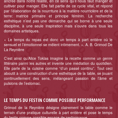
ancrée dans notre réalité, en ce sens qu’il nous faut manger et
cultiver pour manger. Elle fait partie de ce cycle vital, et répond
par l’élaboration de la nourriture à la matière nourricière et de la
terre: matrice primaire et principe féminin. La recherche
esthétique n’est pas une démarche qui se borne à une seule
discipline, à une seule inspiration mais s’ouvre dans tous les
domaines artistiques.
« Le temps du repas est donc un temps à part entière où le
sensuel et l’émotionnel se mêlent intimement. ». A. B. Grimod De
La Reynière
C’est ainsi qu’Alice Toklas imagine la recette comme un genre
littéraire parmi les autres et invente une médiation du quotidien.
Elle parle de la cuisine comme “d’un passé continu”. Tout ceci
aboutit à une construction d’une esthétique de la table, se jouant
continuellement des sens, mélangeant passion de l’âme et
pulsions de l’estomac.
LE TEMPS DU FESTIN COMME POSSIBLE PERFORMANCE
Grimod de la Reynière désigne clairement la table comme le
terrain d’une pratique culturelle à part entière et pose le temps
du festin comme possible espace de performance.