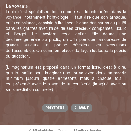
La voyante :
Loula s'est spécialisée tout comme sa défunte mère dans la
voyance, notamment l'ichtyologie. Il faut dire que son arnaque,
enfin sa science, consiste à lire l'avenir dans des cartes ou plutôt
dans les gaufres avec l'aide de ses précieux comparses, Boulic
et Sergeï. Le mystère reste entier. Elle donne une
destinée générale au public, un brin poétique, amoureuse de
grands auteurs, le poème dévoilera les sensations
de l'assemblée. Ou comment placer de façon loufoque la poésie
du quotidien.
[L'Imaginarium est proposé dans un format libre, c'est à dire,
que la famille peut imaginer une forme avec deux entresorts
minimum jusqu'à quatre entresorts mais à chaque fois il
est présenté avec le stand de la confiserie (imaginé avec ou
sans médiation culturelle)]
PRÉCÉDENT
SUIVANT
©
Mirelaridaine
-
Contact
-
Mentions légales