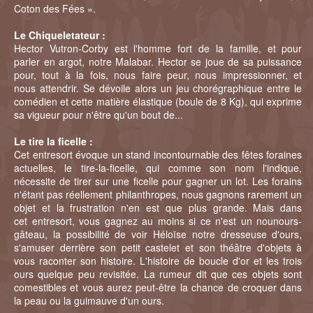
Coton des Fées ».
Le Chiqueletateur :
Hector Vutron-Corby est l'homme fort de la famille, et pour
parler en argot, notre Malabar. Hector se joue de sa puissance
pour, tout à la fois, nous faire peur, nous impressionner, et
nous attendrir. Se dévoile alors un jeu chorégraphique entre le
comédien et cette matière élastique (boule de 8 Kg), qui exprime
sa vigueur pour n'être qu'un bout de...
Le tire la ficelle :
Cet entresort évoque un stand incontournable des fêtes foraines
actuelles, le tire-la-ficelle, qui comme son nom l'indique,
nécessite de tirer sur une ficelle pour gagner un lot. Les forains
n'étant pas réellement philanthropes, nous gagnons rarement un
objet et la frustration n'en est que plus grande. Mais dans
cet entresort, vous gagnez au moins si ce n'est un nounours-
gâteau, la possibilité de voir Héloïse notre dresseuse d'ours,
s'amuser derrière son petit castelet et son théâtre d'objets à
vous raconter son histoire. L'histoire de boucle d'or et les trois
ours quelque peu revisitée. La rumeur dit que ces objets sont
comestibles et vous aurez peut-être la chance de croquer dans
la peau ou la guimauve d'un ours.